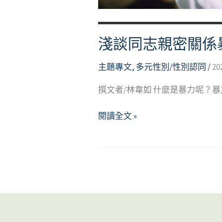
淺談同志親密關係
主題專文
,
多元性別/性別認同
/
20
撰文者/林韋如 什麼是暴力呢？
淺
閱讀全文 »
談
同
志
親
密
關
係