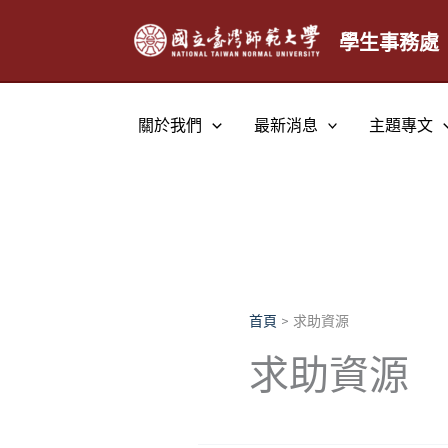
跳
至
學生事務處
主
要
內
關於我們
最新消息
主題專文
容
首頁
求助資源
求助資源