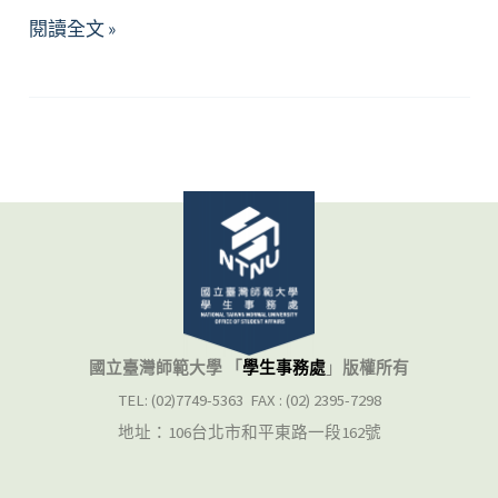
追
閱讀全文 »
尋
生
命
的
意
義
國立臺灣師範大學 「
學生事務處
」
版權所有
TEL: (02)7749-5363 FAX : (02) 2395-7298
地址：106台北市和平東路一段162號