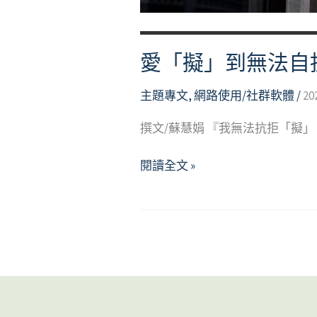
愛「擬」到無法自
主題專文
,
網路使用/社群軟體
/
20
撰文/蘇慧娟 『我無法抗拒「擬
愛
閱讀全文 »
「擬」
到
無
法
自
拔
─