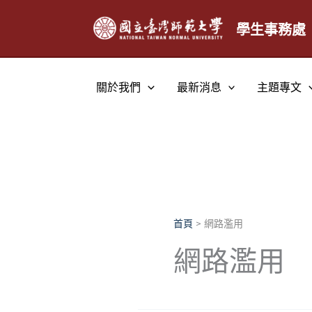
跳
至
學生事務處
主
要
內
關於我們
最新消息
主題專文
容
首頁
網路濫用
網路濫用