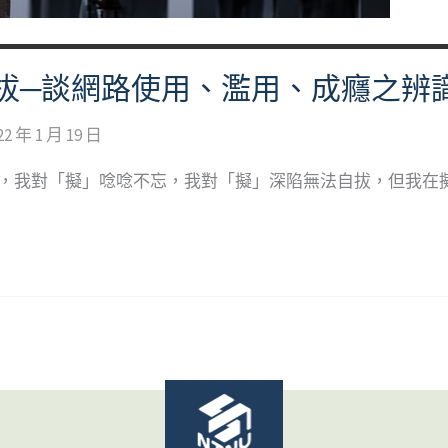
拔─談網路使用、濫用、成癮之辨
22 年 1 月 19 日
」，我對「擬」唸唸不忘，我對「擬」深陷無法自拔，但我在擬