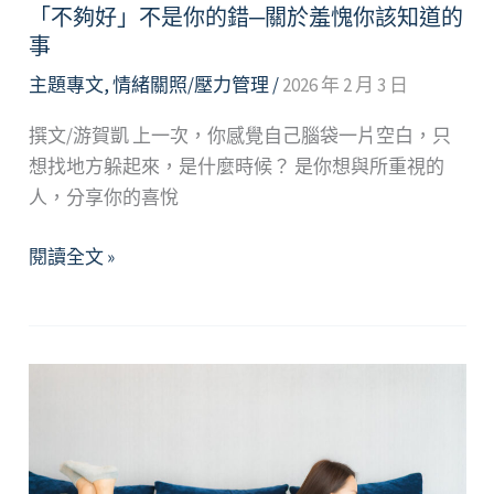
「不夠好」不是你的錯─關於羞愧你該知道的
事
主題專文
,
情緒關照/壓力管理
/
2026 年 2 月 3 日
撰文/游賀凱 上一次，你感覺自己腦袋一片空白，只
想找地方躲起來，是什麼時候？ 是你想與所重視的
人，分享你的喜悅
「不
閱讀全文 »
夠
好」
不
是
你
的
錯