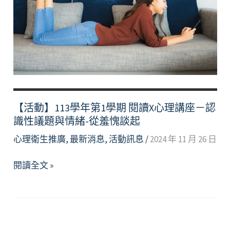
─
關
於
羞
愧
你
該
知
【活動】113學年第1學期 閱讀X心理講座－認
道
識性議題與情緒-從羞愧談起
的
心理衛生推廣
,
最新消息
,
活動訊息
/
2024 年 11 月 26 日
事
【活
閱讀全文 »
動】
113
學
年