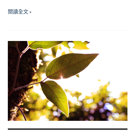
2026
閱讀全文 »
年
5
月
精
選
好
文