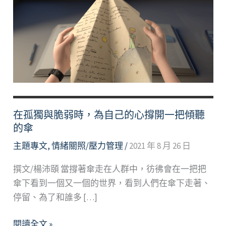
在孤獨與脆弱時，為自己的心撐開一把傾聽
的傘
主題專文
,
情緒關照/壓力管理
/
2021 年 8 月 26 日
撰文/楊沛頤 當撐著傘走在人群中，彷彿會在一把把
傘下看到一個又一個的世界，看到人們在傘下走著、
停留、為了和誰多 […]
在
閱讀全文 »