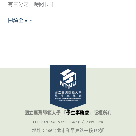
有三分之一時間 […]
黑
閱讀全文 »
夜
裡
的
獨
白
—
淺
談
「失
眠」
的
國立臺灣師範大學 「
學生事務處
」
版權所有
處
TEL: (02)7749-5363 FAX : (02) 2395-7298
遇
地址：106台北市和平東路一段162號