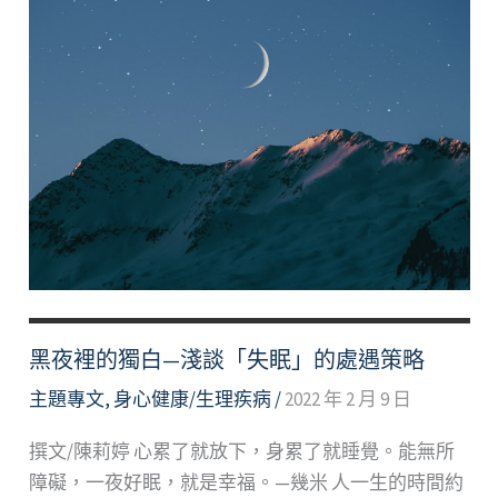
黑夜裡的獨白—淺談「失眠」的處遇策略
主題專文
,
身心健康/生理疾病
/
2022 年 2 月 9 日
撰文/陳莉婷 心累了就放下，身累了就睡覺。能無所
障礙，一夜好眠，就是幸福。—幾米 人一生的時間約