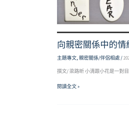
向親密關係中的情緒勒
主題專文
,
親密關係/伴侶相處
/
20
撰文/ 梁路昕 小清跟小花是一
向
閱讀全文 »
親
密
關
係
中