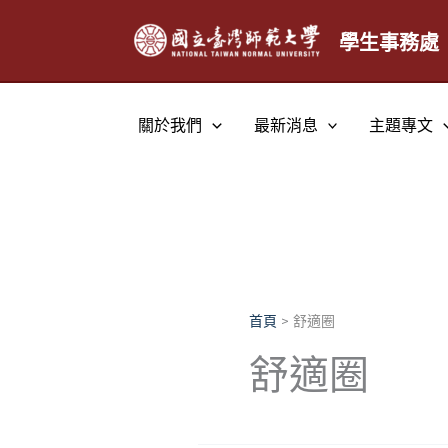
跳
至
學生事務處
主
要
內
關於我們
最新消息
主題專文
容
首頁
舒適圈
舒適圈