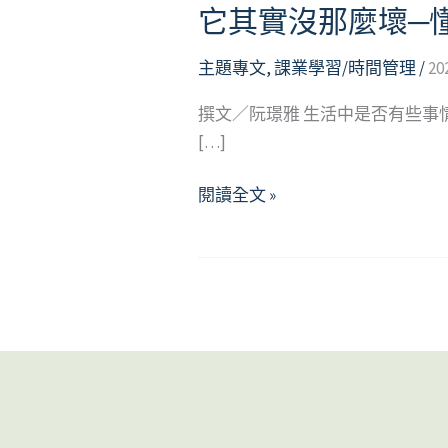
它其實沒那麼壞─
主題專文
,
課業學習/時間管理
/
20
撰文／阮璟雅 生活中是否有些
[…]
它
閱讀全文 »
其
實
沒
那
麼
壞
─
懂
得