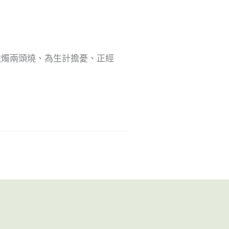
蠟燭兩頭燒、為生計擔憂、正經