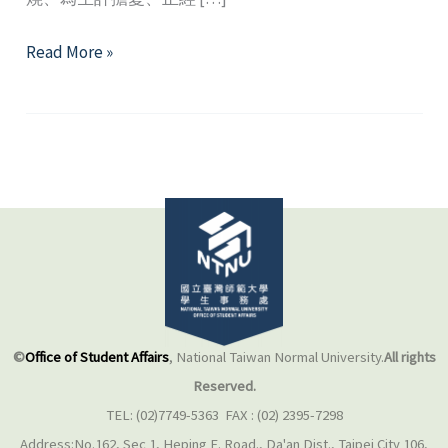
它
Read More »
其
實
沒
那
麼
壞
─
懂
得
壓
力，
©
Office of Student Affairs
, National Taiwan Normal University.
All rights
讓
Reserved.
壓
TEL: (02)7749-5363 FAX : (02) 2395-7298
力
Address:No.162, Sec 1, Heping E. Road., Da'an Dist., Taipei City 106,