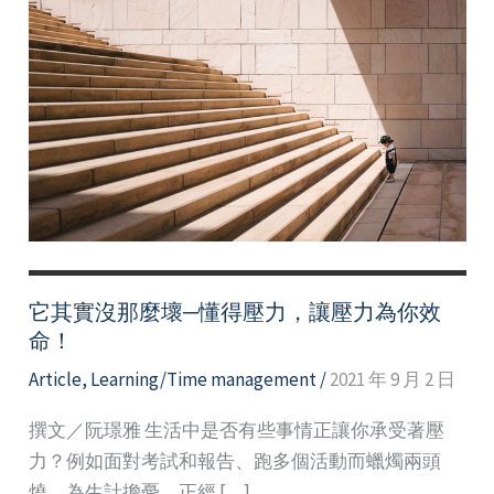
它其實沒那麼壞─懂得壓力，讓壓力為你效
命！
Article
,
Learning/Time management
/
2021 年 9 月 2 日
撰文／阮璟雅 生活中是否有些事情正讓你承受著壓
力？例如面對考試和報告、跑多個活動而蠟燭兩頭
燒、為生計擔憂、正經 […]