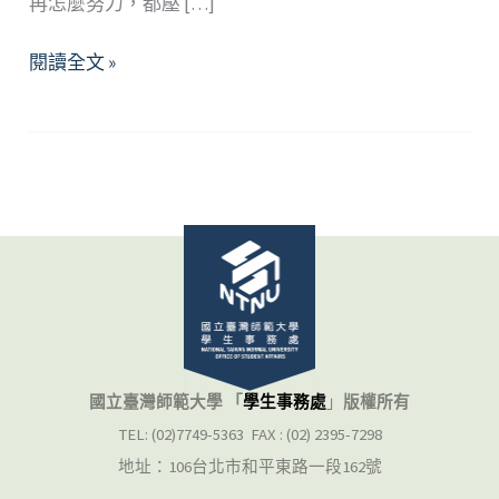
再怎麼努力，都壓 […]
做
閱讀全文 »
自
己，
好
自
在
—
在
關
係
中
如
國立臺灣師範大學 「
學生事務處
」
版權所有
何
TEL: (02)7749-5363 FAX : (02) 2395-7298
安
地址：106台北市和平東路一段162號
心