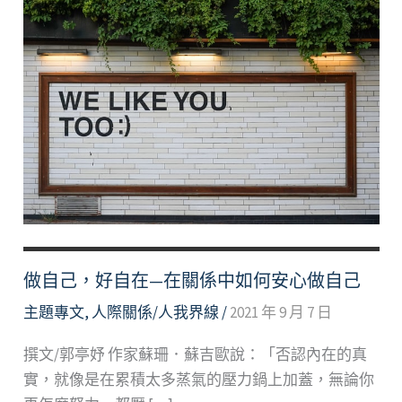
做自己，好自在—在關係中如何安心做自己
主題專文
,
人際關係/人我界線
/
2021 年 9 月 7 日
撰文/郭亭妤 作家蘇珊．蘇吉歐說：「否認內在的真
實，就像是在累積太多蒸氣的壓力鍋上加蓋，無論你