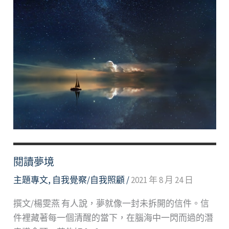
閱讀夢境
主題專文
,
自我覺察/自我照顧
/
2021 年 8 月 24 日
撰文/楊雯燕 有人說，夢就像一封未拆開的信件。信
件裡藏著每一個清醒的當下，在腦海中一閃而過的潛