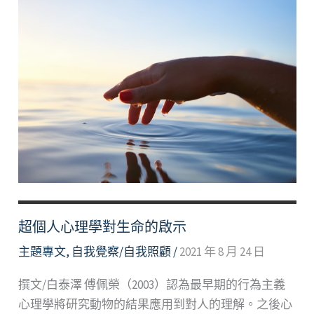
超個⼈⼼理學對⽣命的啟⽰
主題專文
,
自我覺察/自我照顧
/
2021 年 8 月 24 日
撰⽂/⽩泰澤 傅佩榮（2003）認為最早期的⾏為主義
⼼理學將研究動物的結果應⽤到對⼈的理解。之後⼼