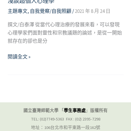
淺談超個⼈⼼理學
主題專文
,
自我覺察/自我照顧
/
2021 年 8 月 24 日
撰⽂/⽩泰澤 從當代⼼理治療的發展來看，可以發現
⼼理學家們⾯對靈性和宗教議題的論述，是從⼀開始
就存在的卻也是分
淺
閱讀全文 »
談
超
個
⼈
⼼
理
國立臺灣師範大學 「
學生事務處
」
版權所有
學
TEL: (02)7749-5363 FAX : (02) 2395-7298
地址：106台北市和平東路一段162號