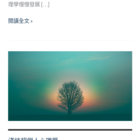
理學慢慢發展 […]
超
閱讀全文 »
個
⼈
⼼
理
學
對
⽣
命
的
啟
⽰