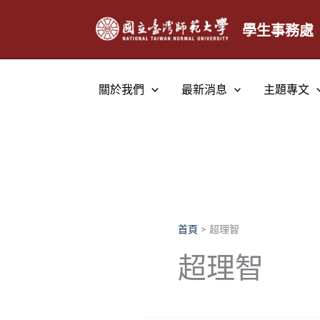
跳
至
學生事務處
主
要
內
關於我們
最新消息
主題專文
容
首頁
超理智
超理智