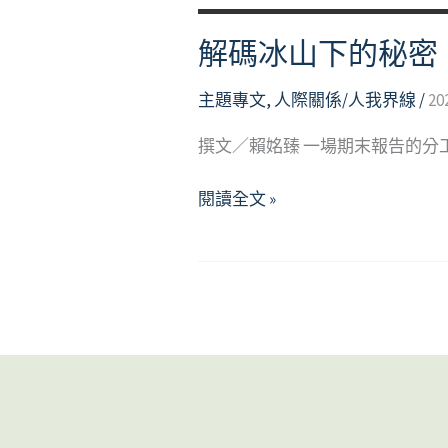
解碼冰山下的秘密
主題專文
,
人際關係/人我界線
/
20
撰文／賴姳臻 一場期末報告的分
解
閱讀全文 »
碼
冰
山
下
的
秘
密：
談