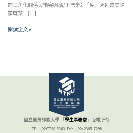
的三角化關係與衝突因應/王鼎豪2. 「疫」起創造美味
家庭菜— […]
2023
閱讀全文 »
年
1、
2
月
精
選
好
文
國立臺灣師範大學 「
學生事務處
」
版權所有
TEL: (02)7749-5363 FAX : (02) 2395-7298