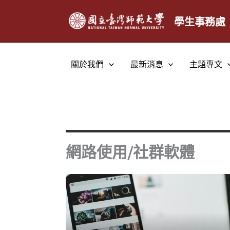
跳
至
學生事務處
主
要
內
關於我們
最新消息
主題專文
容
網路使用/社群軟體