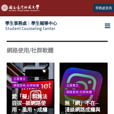
跳
學務處首頁
至
主
學生事務處┆學生輔導中心
要
Student Counseling Center
內
容
網路使用/社群軟體
主題專文
網路使用/社群軟體
主題專文
網路使用/社群軟體
愛「擬」到無法
自拔─談網路使
無「網」不在─
用、濫用、成癮
淺談網路成癮與