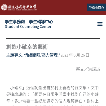
跳
學務處首頁
至
主
學生事務處┆學生輔導中心
要
Student Counseling Center
內
容
創造小確幸的藝術
主題專文
,
情緒關照/壓力管理
/
2021 年 8 月 26 日
撰文／洪瑞謙
「小確幸」這個詞彙出自於村上春樹的雜文集，文中
是這麼說的：「想要在日常生活當中找到自己的小確
幸，多少需要一些必須遵守的個人規範存在。對村上