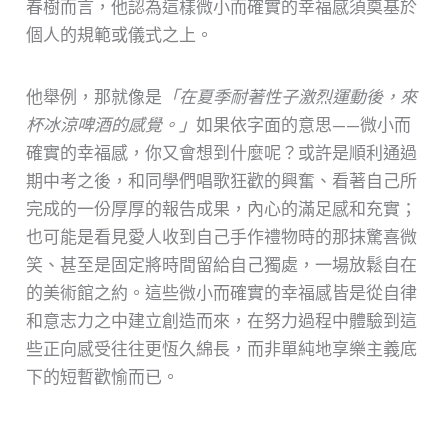
春樹而言，他認為這樣微小而確實的幸福感須奠基於
個人的規範或儀式之上。
他舉例，那就像是
「在夏季耐著性子激烈運動後，來
杯冰涼啤酒的感覺。」
如果依字面的意思——微小而
確實的幸福感，你又會想到什麼呢？或許是順利通過
期中考之後，和同學們唱歌狂歡的興奮、看著自己所
完成的一份厚厚的報告成果，內心的滿足感和充實；
也可能是看見愛人收到自己手作禮物時的那抹驚喜微
笑、甚至是固定將時間留給自己獨處，一場放鬆自在
的美術館之約。這些微小而確實的幸福感皆是從自律
和意志力之中建立創造而來，在努力過程中體驗到這
些正向感受往往更恆久綿長，而非單純地享樂主義底
下的短暫歡愉而已。