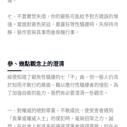
聲。
七、不要驚慌失措，你的窘態可能給予對方錯誤的增
強。當面對黃色笑話、暴露狂等性騷擾時，先保持冷
靜，裝作若無其事而後俟機行事。
參、幾點觀念上的澄清
縱使知道了避免性騷擾的七「不」曲，但一般人仍流
於知而不敢行的層面，難以應付性騷擾者的侵犯。為
了加強自衛的能力，我們有必要澄清一些觀念。
一、對權威的絕對尊重，不敢違抗，使受害者遇到
「長輩或權威人士」的侵犯時，毫無招架之力。誠
然，在社會上有許多的德高望重者值得尊敬，但在必