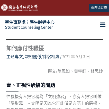
跳
學務處首頁
至
主
學生事務處┆學生輔導中心
要
Student Counseling Center
內
容
如何應付性騷擾
主題專文
,
親密關係/伴侶相處
/
2021 年 9 月 3 日
撰文/陳鳳如、黃宇軒、林思妙
壹、正視性騷擾的問題
性騷擾有人把它稱為「文明強暴」，亦有人把它叫做
「隱形罪」。文明是因為它可能僅是言語上的騷擾，