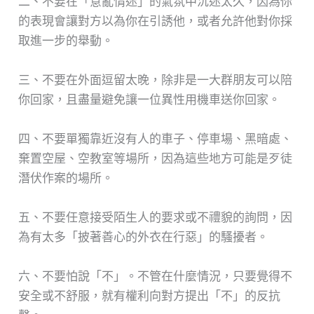
二、不要在「意亂情迷」的氣氛中沉迷太久，因為你
的表現會讓對方以為你在引誘他，或者允許他對你採
取進一步的舉動。
三、不要在外面逗留太晚，除非是一大群朋友可以陪
你回家，且盡量避免讓一位異性用機車送你回家。
四、不要單獨靠近沒有人的車子、停車場、黑暗處、
棄置空屋、空教室等場所，因為這些地方可能是歹徒
潛伏作案的場所。
五、不要任意接受陌生人的要求或不禮貌的詢問，因
為有太多「披著善心的外衣在行惡」的騷擾者。
六、不要怕說「不」。不管在什麼情況，只要覺得不
安全或不舒服，就有權利向對方提出「不」的反抗