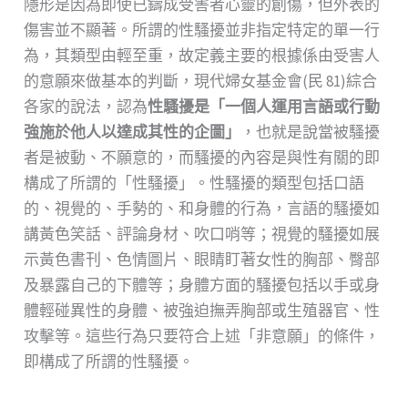
隱形是因為即使已鑄成受害者心靈的創傷，但外表的
傷害並不顯著。所謂的性騷擾並非指定特定的單一行
為，其類型由輕至重，故定義主要的根據係由受害人
的意願來做基本的判斷，現代婦女基金會(民 81)綜合
各家的說法，認為
性騷擾是「一個人運用言語或行動
強施於他人以達成其性的企圖」
，也就是說當被騷擾
者是被動、不願意的，而騷擾的內容是與性有關的即
構成了所謂的「性騷擾」。性騷擾的類型包括口語
的、視覺的、手勢的、和身體的行為，言語的騷擾如
講黃色笑話、評論身材、吹口哨等；視覺的騷擾如展
示黃色書刊、色情圖片、眼睛盯著女性的胸部、臀部
及暴露自己的下體等；身體方面的騷擾包括以手或身
體輕碰異性的身體、被強迫撫弄胸部或生殖器官、性
攻擊等。這些行為只要符合上述「非意願」的條件，
即構成了所謂的性騷擾。