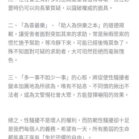
要時仍可以向長輩質疑，以識破權威的面具。
二、「為善最樂」、「助人為快樂之本」的道德規
範，讓受害者面對突如其來的求助，常是無暇思索的
慌忙施予幫助，等冷靜下來，可能已經後悔莫急了。
殊不知面對可疑的求助者，大可坦然拒絕而毫無愧
色。
三、「多一事不如少一事」的心態，將促使性騷擾者
變本加厲地為所欲為。唯有不姑息、不同情的揪出不
法者，或為文警惕社會大眾，方能發揮嚇阻的效果。
總之，性騷擾不是壞人的權利，而防範性騷擾卻十足
是我們每個人的義務。希望有一天，所有脆弱的生命
都能真正享有「免於恐懼的自由」。