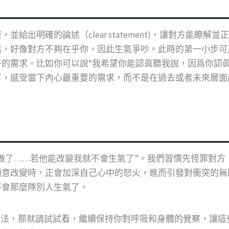
給出明確的論述（clear statement)，讓對方能瞭
，好像對方不夠在乎你，因此生氣爭吵。此時的第一小步可爲
的需求。比如你可以說“我希望你能認眞聽我說，因爲你認
下，感受當下內心最重要的需求，而不是在過去或者未來層面
做了……若他能改變我就不會生氣了”。我們習慣先怪罪對方
願意改變時，正會加深自己心中的怒火，進而引發對衝突的無
不會那麼隊別人生氣了。
想法，那就請試試看，繼續保持你對呼吸和身體的覺察，讓