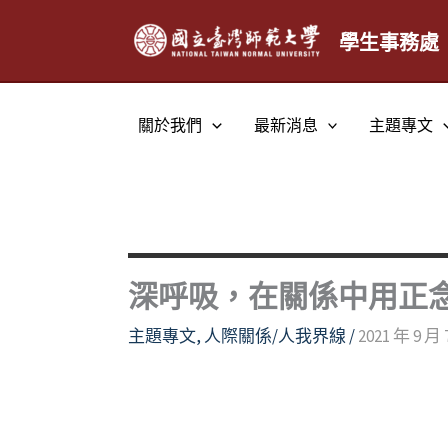
跳
至
學生事務處
主
要
內
關於我們
最新消息
主題專文
容
深呼吸，在關係中用正
主題專文
,
人際關係/人我界線
/
2021 年 9 月 