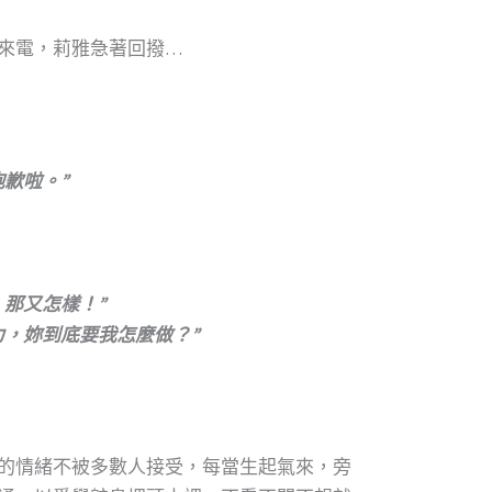
來電，莉雅急著回撥…
歉啦。”
那又怎樣！”
，妳到底要我怎麼做？”
的情緒不被多數人接受，每當生起氣來，旁