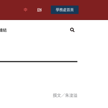
中
EN
學務處首頁
搜
連結
尋
撰文／朱浚溢