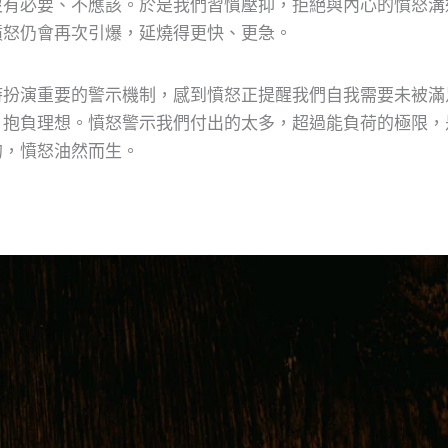
沒有必要、不應該。於是我們習慣壓抑，拒絕與內心的憤怒溝
憤怒仍會再次引爆，延燒得更快、更急。
時扮演重要的警示機制，感到憤怒正提醒我們自我需要未被滿
、抱負理想。憤怒警示我們付出的太多，超過能負荷的極限，
的，憤怒油然而生。