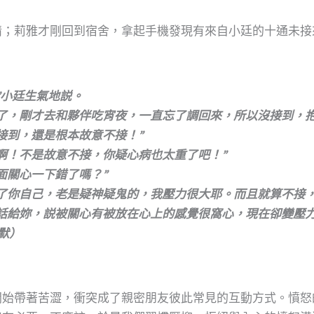
情；莉雅才剛回到宿舍，拿起手機發現有來自小廷的十通未接
”小廷生氣地説。
了，剛才去和夥伴吃宵夜，一直忘了調回來，所以沒接到，抱
接到，還是根本故意不接！”
啊！不是故意不接，你疑心病也太重了吧！”
面關心一下錯了嗎？”
了你自己，老是疑神疑鬼的，我壓力很大耶。而且就算不接，
話給妳，説被關心有被放在心上的感覺很窩心，現在卻變壓力
默）
開始帶著苦澀，衝突成了親密朋友彼此常見的互動方式。憤怒