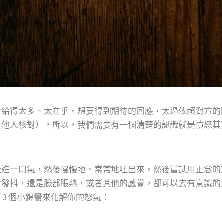
於給得太多、太在乎，想要得到期待的回應，太過依賴對方的
與他人核對），所以，我們需要有一個清楚的認識就是憤怒其
吸進一口氣，然後慢慢地、常常地吐出來，然後嘗試用正念的
會發抖，還是臉部脹熱，或者其他的感覺，都可以去有意識的
3 個小錦囊來化解你的怒氣：