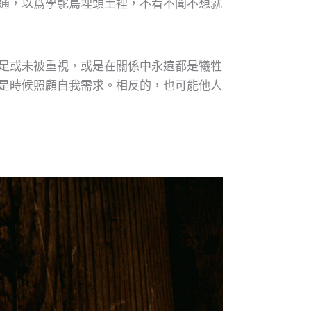
通，以爲學鴕鳥埋頭土裡，不看不聞不想就
足或未被重視，或是在關係中永遠都是犧牲
是時候照顧自我需求。相反的，也可能他人