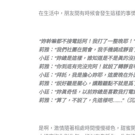
在生活中，朋友間有時候會發生這樣的事
“妳幹嘛都不接電話阿！我打了一整晚耶！
莉雅：“我們社團在開會，我手機調成靜音
小廷：“妳總是這樣，誰知道是不是眞的沒
莉雅：“你到底有完沒完阿！就説了轉靜音
小廷：“拜託，我是擔心妳耶，這麼晚在外
莉雅：“説好聽是關心，講難聽點不就是爲
小廷：“妳眞奇怪，以前妳總是喜歡我打電
莉雅：“算了，不説了，先這様吧……”（沉
是啊，激情隨著相處時間慢慢褪色，甜蜜