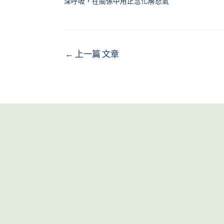
深呼吸，在關係中用正念化解怒氣
←
上一篇 文章