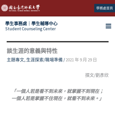
跳
學務處首頁
至
主
學生事務處┆學生輔導中心
要
Student Counseling Center
內
容
談生涯的意義與特性
主題專文
,
生涯探索/職場準備
/
2021 年 9 月 29 日
撰文/劉彥欣
「一個人若是看不到未來，就掌握不到現在；
一個人若是掌握不住現在，就看不到未來。」