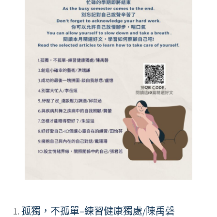
1.
孤獨，不孤單–練習健康獨處/陳禹磬