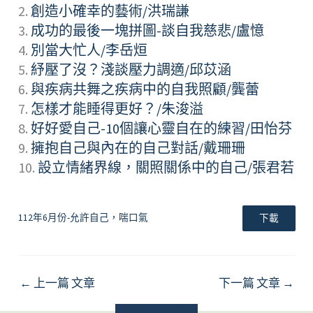
2.
創造小確幸的藝術/洪瑞謙
3.
成功的最後一塊拼圖-談自我慈悲/盧憶
4.
別當大忙人/李岳烜
5.
紓壓了沒？淺談壓力調適/邱苡涵
6.
與疾病共舞之疾病中的自我照顧/龔蕾
7.
怎樣才能睡得更好？/朱浚溢
8.
好好愛自己-10個讓心靈自在的練習/田怡芬
9.
擁抱自己與內在的自己對話/戴珊珊
10.
設立情緒界線，關照關係中的自己/張君若
112年6月份-允許自己，喘口氣
下載
←
上一篇 文章
下一篇 文章
→