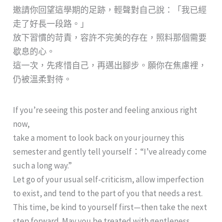
邀請你回望這學期的足跡，輕聲對自己說：「我已經
走了好長一段路。」
放下習慣的苛責，容許不完美的存在，照料那個需要
歇息的心。
這一次，先疼惜自己，再邁出腳步。願你在焦慮裡，
仍被溫柔對待。
If you’re seeing this poster and feeling anxious right
now,
take a moment to look back on your journey this
semester and gently tell yourself：“I’ve already come
such a long way.”
Let go of your usual self-criticism, allow imperfection
to exist, and tend to the part of you that needs a rest.
This time, be kind to yourself first—then take the next
step forward. May you be treated with gentleness,