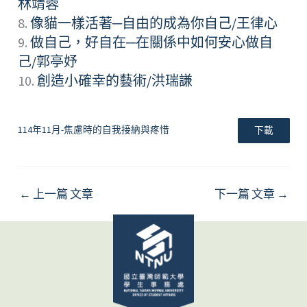
林靖蓉
8.
像貓一樣活著─自由的成為你自己/王律心
9.
做自己，好自在─在關係中如何安心做自
己/郭亭妤
10.
創造小確幸的藝術/洪瑞謙
114年11月-焦慮時的自我接納與疼惜
下載
←
上一篇 文章
下一篇 文章
→