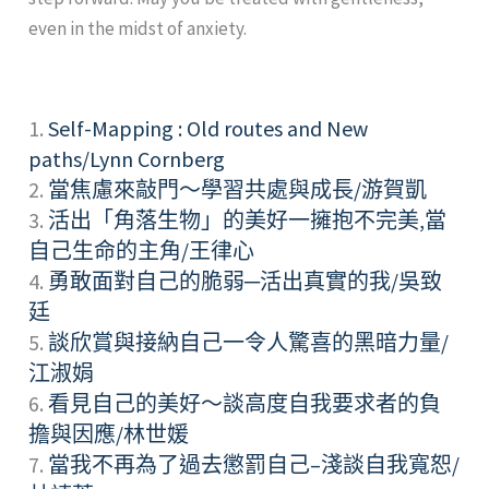
even in the midst of anxiety.
1.
Self-Mapping : Old routes and New
paths/Lynn Cornberg
2.
當焦慮來敲門～學習共處與成長/游賀凱
3.
活出「角落生物」的美好一擁抱不完美,當
自己生命的主角/王律心
4.
勇敢面對自己的脆弱─活出真實的我/吳致
廷
5.
談欣賞與接納自己一令人驚喜的黑暗力量/
江淑娟
6.
看見自己的美好～談高度自我要求者的負
擔與因應/林世媛
7.
當我不再為了過去懲罰自己–淺談自我寬恕/