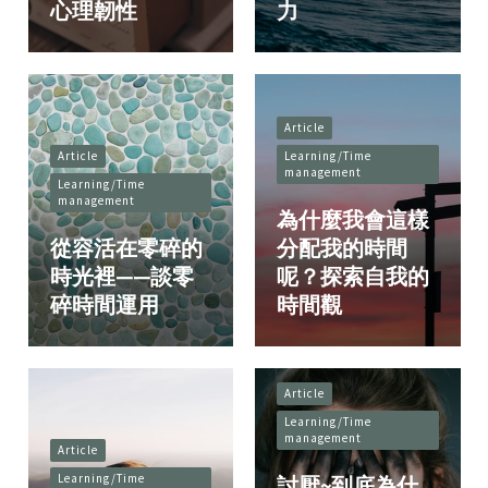
心理韌性
力
Article
Article
Learning/Time
management
Learning/Time
management
為什麼我會這樣
從容活在零碎的
分配我的時間
時光裡——談零
呢？探索自我的
碎時間運用
時間觀
Article
Learning/Time
management
Article
Learning/Time
討厭~到底為什