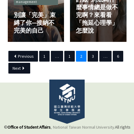
management
麼事情總是做不
別讓「完美」束
完啊？來看看
縛了你—接納不
「拖延心理學」
完美的自己
怎麼說
Previous
1
…
1
2
3
…
6
Next
©
Office of Student Affairs
, National Taiwan Normal University.
All rights