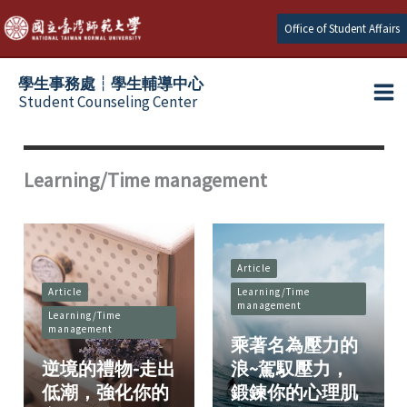
Skip
Office of Student Affairs
to
content
學生事務處┆學生輔導中心
Student Counseling Center
Learning/Time management
Article
Article
Learning/Time
management
Learning/Time
management
乘著名為壓力的
逆境的禮物-走出
浪~駕馭壓力，
低潮，強化你的
鍛鍊你的心理肌