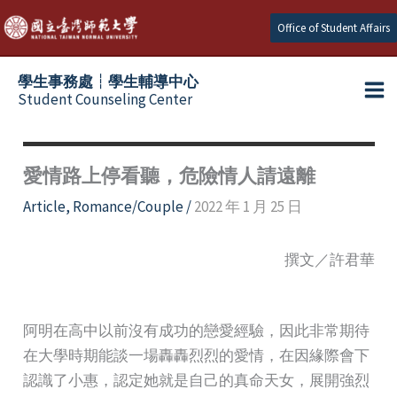
Skip
Office of Student Affairs
to
content
學生事務處┆學生輔導中心
Student Counseling Center
愛情路上停看聽，危險情人請遠離
Article
,
Romance/Couple
/
2022 年 1 月 25 日
撰文／許君華
阿明在高中以前沒有成功的戀愛經驗，因此非常期待
在大學時期能談一場轟轟烈烈的愛情，在因緣際會下
認識了小惠，認定她就是自己的真命天女，展開強烈