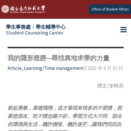
Skip
Office of Student Affairs
to
content
學生事務處┆學生輔導中心
Student Counseling Center
我的隱形翅膀—尋找異地求學的力量
Article
,
Learning/Time management
/
2021 年 8 月 31 日
撰文/李曉芬
鼓起勇氣，展翅飛翔，這才發現有很多的不習慣，想
家想朋友、吃不慣也睡不好、學習方式大不同、陌生
的環境與生活…幾許惆悵、幾許迷茫…讓我們找回自