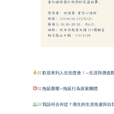
01
歡迎來到人生拍賣會！—生涯與價值
02
拖延榮耀—拖延行為探索團體
03
我該何去何從？僑生的生涯焦慮與自