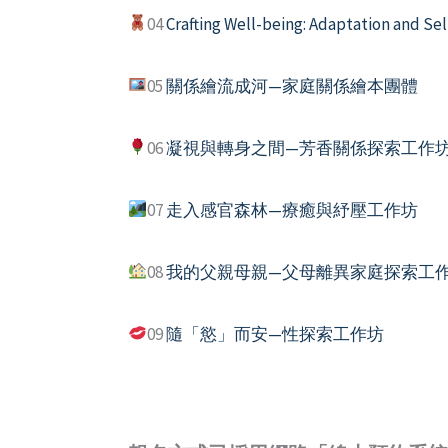
04
Crafting Well-being: Adaptation and Sel
05
關係繪流成河—家庭關係繪本團體
06
凝視與轉身之間—芳香關係探索工作
07
走入感官森林—療癒與紓壓工作坊
08
我的父親母親—父母離異家庭探索工
09
隨「慾」而安—性探索工作坊