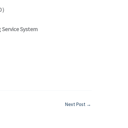
0）
 Service System
Next Post
→