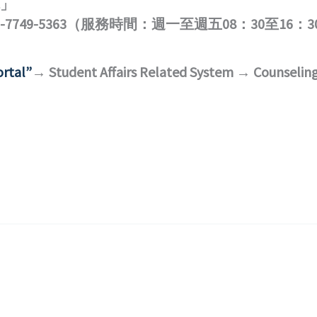
」
49-5363（服務時間：週一至週五08：30至16：3
rtal”
→ Student Affairs Related System → Counseling