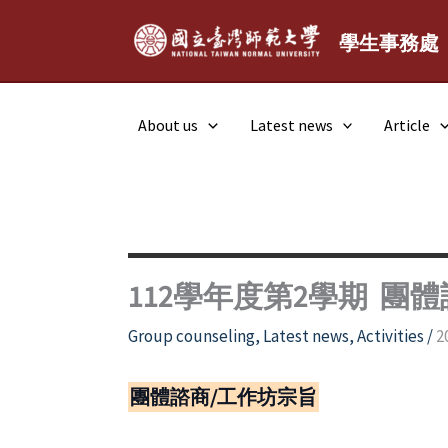
Skip
to
學生事務處
content
About us
Latest news
Article
112學年度第2學期 團
Group counseling
,
Latest news
,
Activities
/
2
團體諮商/工作坊宗旨