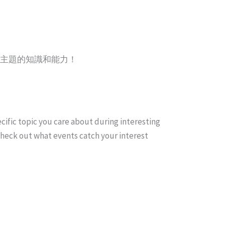
同主題的知識和能力！
cific topic you care about during interesting
 Check out what events catch your interest