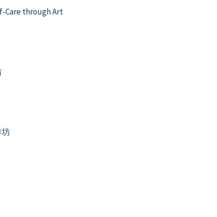
f-Care through Art
坊
作坊