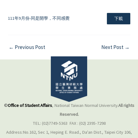
111年9月份-同是開學，不同感覺
下載
←
Previous Post
Next Post
→
©
Office of Student Affairs
, National Taiwan Normal University.
All rights
Reserved.
TEL: (02)7749-5363 FAX : (02) 2395-7298
Address:No.162, Sec 1, Heping E. Road., Da'an Dist., Taipei City 106,