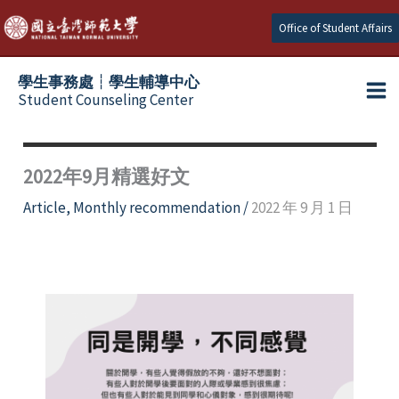
Skip
Office of Student Affairs
to
content
學生事務處┆學生輔導中心
Student Counseling Center
2022年9月精選好文
Article
,
Monthly recommendation
/
2022 年 9 月 1 日