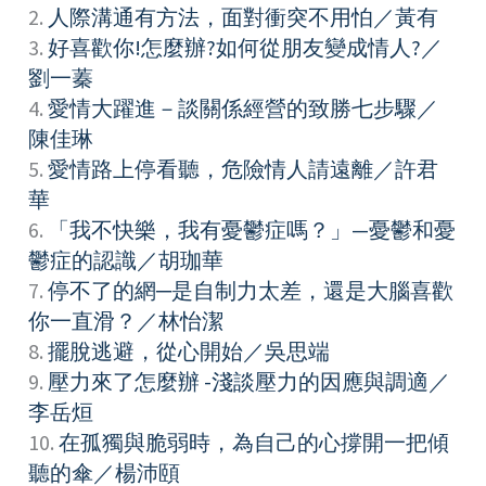
2.
人際溝通有方法，面對衝突不用怕／黃有
3.
好喜歡你!怎麼辦?如何從朋友變成情人?／
劉一蓁
4.
愛情大躍進－談關係經營的致勝七步驟／
陳佳琳
5.
愛情路上停看聽，危險情人請遠離／許君
華
6.
「我不快樂，我有憂鬱症嗎？」—憂鬱和憂
鬱症的認識／胡珈華
7.
停不了的網─是自制力太差，還是大腦喜歡
你一直滑？／林怡潔
8.
擺脫逃避，從心開始／吳思端
9.
壓力來了怎麼辦 -淺談壓力的因應與調適／
李岳烜
10.
在孤獨與脆弱時，為自己的心撐開一把傾
聽的傘／楊沛頤