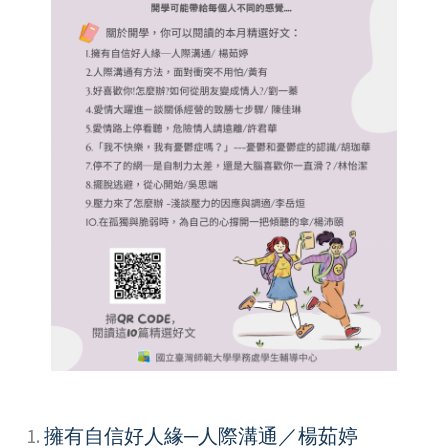
1.
擁有自信好人緣─人際溝通／楊茹婷