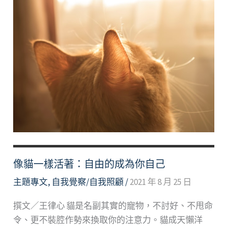
像貓一樣活著：自由的成為你自己
主題專文
,
自我覺察/自我照顧
/
2021 年 8 月 25 日
撰文／王律心 貓是名副其實的寵物，不討好、不甩命
令、更不裝腔作勢來換取你的注意力。貓成天懶洋