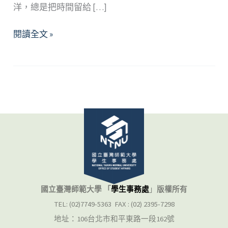
洋，總是把時間留給 […]
像
閱讀全文 »
貓
一
樣
活
著：
自
由
的
成
為
你
國立臺灣師範大學 「
學生事務處
」
版權所有
自
TEL: (02)7749-5363 FAX : (02) 2395-7298
己
地址：106台北市和平東路一段162號