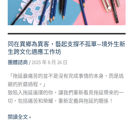
同在異鄉為異客，藝起支撐不孤單—境外生新
生跨文化適應工作坊
團體諮商
/
2025 年 8 月 26 日
「拖延最痛苦的並不是沒有完成事情的本身，而是逃
避的折磨過程。」
致陷入拖延循環的你，讓我們重新看見拖延帶來的一
切，包括痛苦和榮耀，重新定義與拖延的關係！
同
閱讀全文 »
在