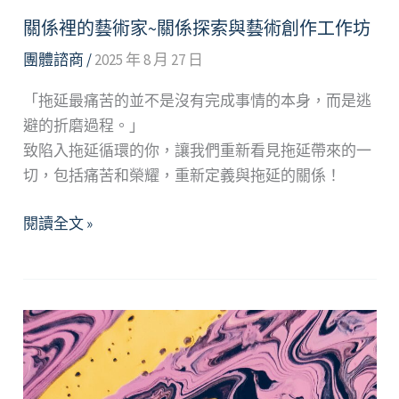
關係裡的藝術家~關係探索與藝術創作工作坊
團體諮商
/
2025 年 8 月 27 日
「拖延最痛苦的並不是沒有完成事情的本身，而是逃
避的折磨過程。」
致陷入拖延循環的你，讓我們重新看見拖延帶來的一
切，包括痛苦和榮耀，重新定義與拖延的關係！
關
閱讀全文 »
係
裡
的
藝
術
家
~