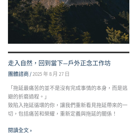
走入自然，回到當下—戶外正念工作坊
團體諮商
/
2025 年 8 月 27 日
「拖延最痛苦的並不是沒有完成事情的本身，而是逃
避的折磨過程。」
致陷入拖延循環的你，讓我們重新看見拖延帶來的一
切，包括痛苦和榮耀，重新定義與拖延的關係！
走
閱讀全文 »