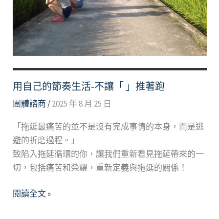
工
作
坊
Sleep
&
Aroma
用自己的節奏生活-不讓「 」推著跑
Workshop
團體諮商
/
2025 年 8 月 25 日
for
International
「拖延最痛苦的並不是沒有完成事情的本身，而是逃
Students
避的折磨過程。」
致陷入拖延循環的你，讓我們重新看見拖延帶來的一
切，包括痛苦和榮耀，重新定義與拖延的關係！
用
閱讀全文 »
自