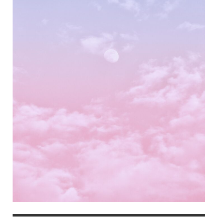
自
己」
成
長
團
體