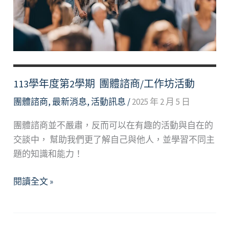
團
體
Sleep
&
Aroma
Workshop
113學年度第2學期 團體諮商/工作坊活動
for
International
團體諮商
,
最新消息
,
活動訊息
/
2025 年 2 月 5 日
Students
團體諮商並不嚴肅，反而可以在有趣的活動與自在的
交談中， 幫助我們更了解自己與他人，並學習不同主
題的知識和能力！
113
閱讀全文 »
學
年
度