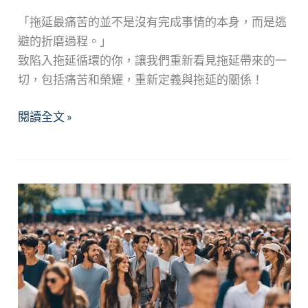
「拖延最痛苦的並不是沒有完成事情的本身，而是逃
避的折磨過程。」
致陷入拖延循環的你，讓我們重新看見拖延帶來的一
切，包括痛苦和榮耀，重新定義與拖延的關係！
《夢
閱讀全文 »
落．
未
眠》
芳
香
童
話
療
癒