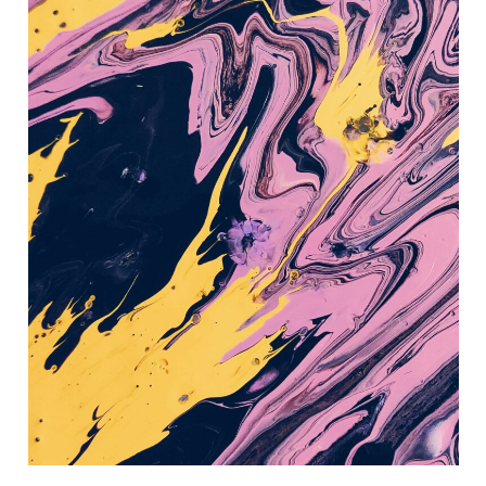
關
係
探
索
與
藝
術
創
作
工
作
坊