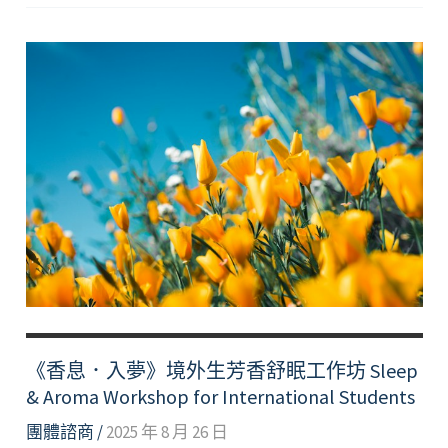
異
鄉
為
異
客，
藝
起
支
撐
不
孤
單
—
境
《香息．入夢》境外生芳香舒眠工作坊 Sleep
外
& Aroma Workshop for International Students
生
團體諮商
/
2025 年 8 月 26 日