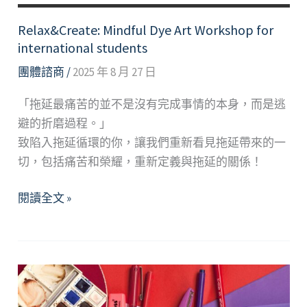
Relax&Create: Mindful Dye Art Workshop for
international students
團體諮商
/
2025 年 8 月 27 日
「拖延最痛苦的並不是沒有完成事情的本身，而是逃
避的折磨過程。」
致陷入拖延循環的你，讓我們重新看見拖延帶來的一
切，包括痛苦和榮耀，重新定義與拖延的關係！
Relax&Create:
閱讀全文 »
Mindful
Dye
Art
Workshop
for