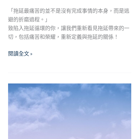
「拖延最痛苦的並不是沒有完成事情的本身，而是逃
避的折磨過程。」
致陷入拖延循環的你，讓我們重新看見拖延帶來的一
切，包括痛苦和榮耀，重新定義與拖延的關係！
「慢
閱讀全文 »
慢
不
內
耗：
用
五
感
連
結