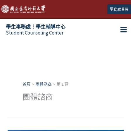
跳
學務處首頁
至
主
學生事務處┆學生輔導中心
要
Student Counseling Center
內
容
首頁
團體諮商
第 2 頁
團體諮商