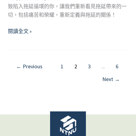
致陷入拖延循環的你，讓我們重新看見拖延帶來的一
切，包括痛苦和榮耀，重新定義與拖延的關係！
家
閱讀全文 »
的
遠
近：
探
←
Previous
1
2
3
...
6
索
Next
→
關
係
中
舒
適
界
限