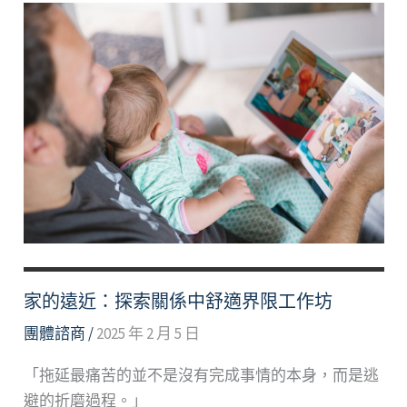
第
2
學
期
團
體
諮
商/
工
作
坊
活
家的遠近：探索關係中舒適界限工作坊
動
團體諮商
/
2025 年 2 月 5 日
「拖延最痛苦的並不是沒有完成事情的本身，而是逃
避的折磨過程。」