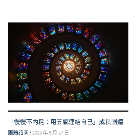
入
自
然，
回
到
當
下
—
戶
外
正
念
工
作
坊
「慢慢不內耗：用五感連結自己」成長團體
團體諮商
/
2025 年 8 月 27 日