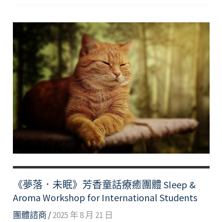
己
的
節
奏
生
活-
不
讓
「
」
推
著
跑
《夢落．未眠》芳香童話療癒團體 Sleep &
Aroma Workshop for International Students
團體諮商
/
2025 年 8 月 21 日