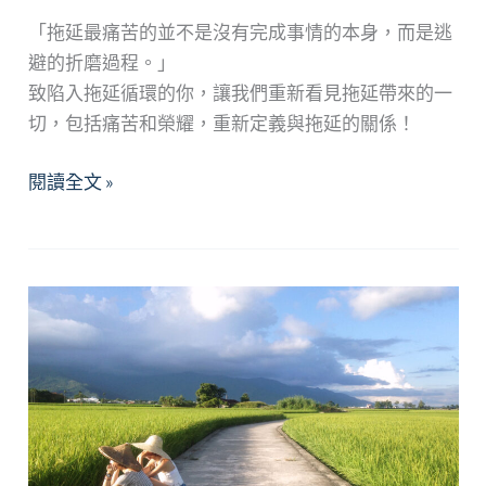
新
生
「拖延最痛苦的並不是沒有完成事情的本身，而是逃
跨
避的折磨過程。」
文
致陷入拖延循環的你，讓我們重新看見拖延帶來的一
化
切，包括痛苦和榮耀，重新定義與拖延的關係！
適
《香
閱讀全文 »
應
息．
工
入
作
夢》
坊
境
外
生
芳
香
舒
眠