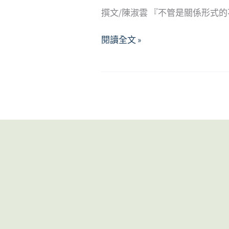
撰文/陳淑雲 『不管是關係形式
從
閱讀全文 »
客
體
關
係
觀
點
分
析：
我
與
他/
她
的