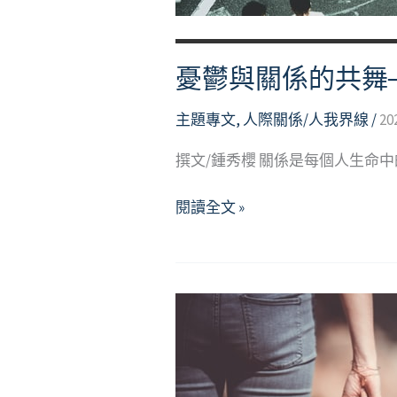
憂鬱與關係的共舞
主題專文
,
人際關係/人我界線
/
20
撰文/鍾秀櫻 關係是每個人生命
憂
閱讀全文 »
鬱
與
關
係
的
共
舞