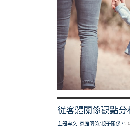
─
是
什
麼
令
人
如
此
痛
不
欲
生？
從客體關係觀點分析：
主題專文
,
家庭關係/親子關係
/
20