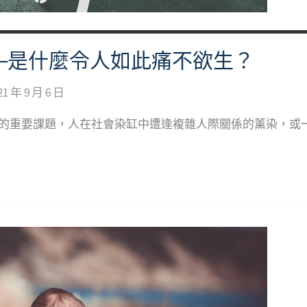
─是什麼令人如此痛不欲生？
21 年 9 月 6 日
中的重要課題，人在社會染缸中遭逢複雜人際關係的薰染，或一