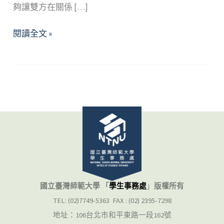
夠讓雙方在關係 […]
在
閱讀全文 »
關
係
中
設
限
—
淺
談
心
理
界
國立臺灣師範大學 「
學生事務處
」
版權所有
線
TEL: (02)7749-5363 FAX : (02) 2395-7298
的
地址：106台北市和平東路一段162號