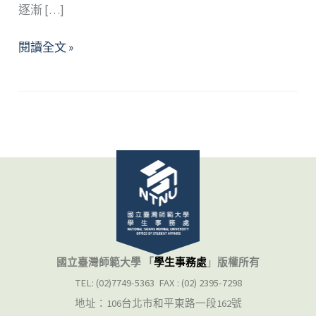
逐漸 […]
曖
閱讀全文 »
昧、
調
情
與
性
騷
擾：
從
積
極
同
國立臺灣師範大學 「
學生事務處
」
版權所有
意
TEL: (02)7749-5363 FAX : (02) 2395-7298
談
地址：106台北市和平東路一段162號