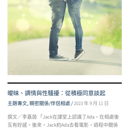
曖昧、調情與性騷擾：從積極同意談起
主題專文
,
親密關係/伴侶相處
/
2023 年 9 月 11 日
撰文／李嘉茵 「Jack在課堂上認識了Ada，在相處後
互有好感。後來，Jack約Ada去看電影，過程中關係