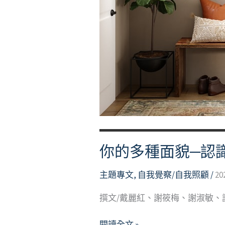
你的多種面貌─認
主題專文
,
自我覺察/自我照顧
/
20
撰文/戴麗紅、謝筱梅、謝淑敏、許
你
閱讀全文 »