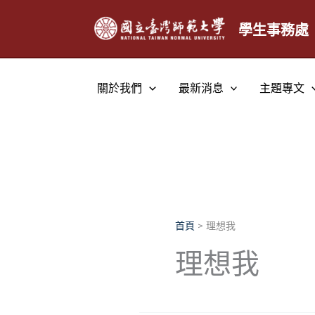
跳
至
學生事務處
主
要
內
關於我們
最新消息
主題專文
容
首頁
理想我
理想我