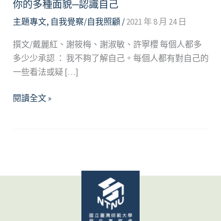
你的多種面貌─認識自己
主題專文
,
自我覺察/自我照顧
/
2021 年 8 月 24 日
撰文/戴麗紅、謝筱梅、謝淑敏、許寧櫻 每個人都多
多少少承認 ： 我不夠了解自己。每個人都有對自己的
一些看法或疑 […]
你
閱讀全文 »
的
多
種
面
貌
─
認
識