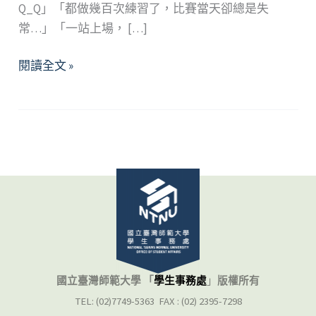
Q_Q」「都做幾百次練習了，比賽當天卻總是失
常…」「一站上場， […]
競
閱讀全文 »
爭
焦
慮
bang
不
見！
放
鬆
技
巧
與
國立臺灣師範大學 「
學生事務處
」
版權所有
意
TEL: (02)7749-5363 FAX : (02) 2395-7298