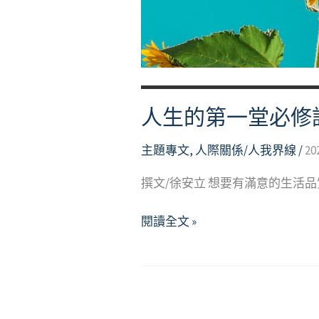
Discovering
Our
Strengths!
Cultivating
Self-
人生的第一堂必修
affirmation!
主題專文
,
人際關係/人我界線
/
20
撰文/徐安立 想要有滿意的生活
人
閱讀全文 »
生
的
第
一