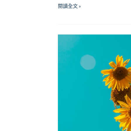
【資
閱讀全文 »
源】
發
現
自
己
的
亮
點，
培
養
自
我
肯
定
感！