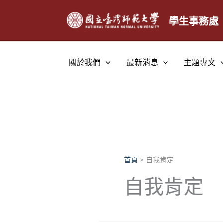
跳
至
學生事務處
主
要
內
關於我們
最新消息
主題專文
容
首頁
自我肯定
自我肯定