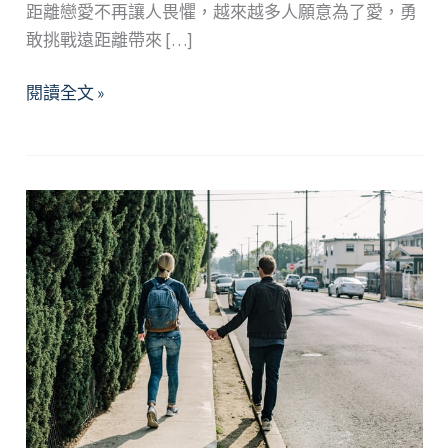
距離戀愛不再讓人畏懼，越來越多人願意為了愛，勇
敢挑戰遠距離帶來 […]
愛
閱讀全文 »
你、
愛
我，
該
怎
麼
說？
怎
麼
做？
—
維