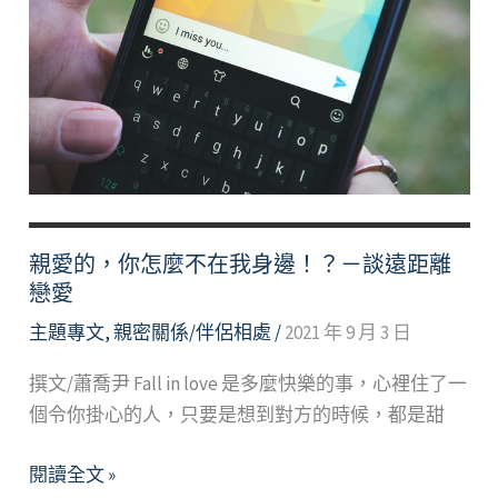
距
離
—
談
僑
生
的
愛
情
親愛的，你怎麼不在我身邊！？－談遠距離
關
戀愛
係
主題專文
,
親密關係/伴侶相處
/
2021 年 9 月 3 日
適
應
撰文/蕭喬尹 Fall in love 是多麼快樂的事，心裡住了一
個令你掛心的人，只要是想到對方的時候，都是甜
親
閱讀全文 »