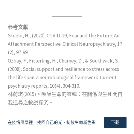
參
考文獻
Steele, H., (2020). COVID-19, Fear and the Future: An
Attachment Perspective. Clinical Neuropsychiatry, 17
(2), 97-99.
Ozbay, F., Fitterling, H., Charney, D., & Southwick, S.
(2008). Social support and resilience to stress across
the life span: a neurobiological framework. Current
psychiatry reports, 10(4), 304-310.
林蔚琪(2015)。喚醒生命的靈魂：在關係與生死間自
我追尋之敘說探究。
在疫情風暴裡，找回自己的光，綻放生命新色彩
下載