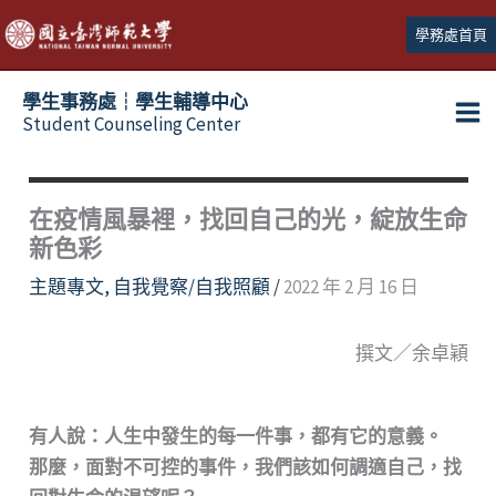
跳
學務處首頁
至
主
學生事務處┆學生輔導中心
要
Student Counseling Center
內
容
在疫情風暴裡，找回自己的光，綻放生命
新色彩
主題專文
,
自我覺察/自我照顧
/
2022 年 2 月 16 日
撰文／余卓穎
有人說：人生中發生的每一件事，都有它的意義。
那麼，面對不可控的事件，我們該如何調適自己，找