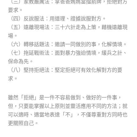
（三）家教嚴厲法：拿爸爸媽媽當擋箭牌，拒絕對方
要求。
（四）反說服法：用道理、證據說服對方。
（五）遠離現場法：三十六計走為上策，藉機遠離現
場。
（六）轉移話題法：邀請一同做別的事，化解情境。
（七）拖延戰術法：面對暴力強迫情境，緩兵之計、
保命為先。
（八）堅持拒絕法：堅定拒絕可有效化解對方的要
求。
雖然「拒絕」是一件不容易做到、做好的一件事，
但，只要能掌握以上原則並靈活應用不同的方法；就
可以適時、適當地表達「不」，不僅尊重對方同時也
更關照自己。