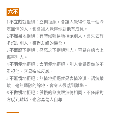
六不
1.
不立刻
就拒絕：立刻拒絕，會讓人覺得你是一個冷
漠無情的人，也會讓人覺得你對他有成見。
2.
不輕易
地拒絕：有時候輕易地拒絕別人，會失去許
多幫助別人，獲得友誼的機會。
3.
不盛怒
下拒絕：盛怒之下拒絕別人，容易在語言上
傷害別人。
4.
不隨便
地拒絕：太隨便地拒絕，別人會覺得你並不
重視他，容易造成反感。
5.
不無情
地拒絕：無情地拒絕就是表情冷漠，語氣嚴
峻，毫無通融的餘地，會令人很感到難堪。
6.
不傲慢
地拒絕：傲慢的態度跟無情相同，不僅讓對
方感到難堪，也容易傷人自尊。