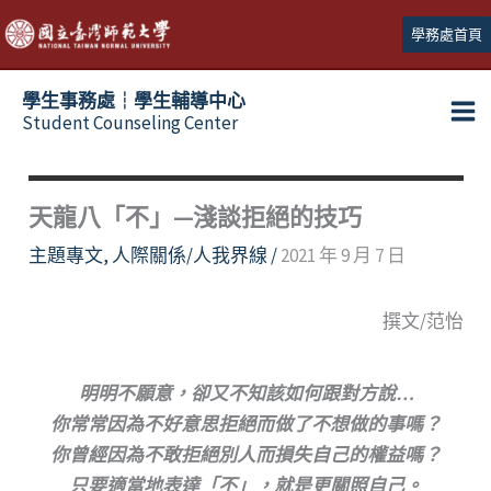
跳
學務處首頁
至
主
學生事務處┆學生輔導中心
要
Student Counseling Center
內
容
天龍八「不」—淺談拒絕的技巧
主題專文
,
人際關係/人我界線
/
2021 年 9 月 7 日
撰文/范怡
明明
不願意，卻又不知該如何跟對方說…
你常常因為不好意思拒絕而做了不想做的事嗎？
你曾經因為不敢拒絕別人而損失自己的權益嗎？
只要適當地表達「不」，就是更關照自己。