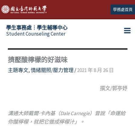
跳
學務處首頁
至
主
學生事務處┆學生輔導中心
要
Student Counseling Center
內
容
擠壓酸檸檬的好滋味
主題專文
,
情緒關照/壓力管理
/
2021 年 8 月 26 日
撰文/郭亭妤
溝通大師戴爾·卡內基（Dale Carnegie）曾說「命運給
你酸檸檬，就把它做成檸檬汁」。