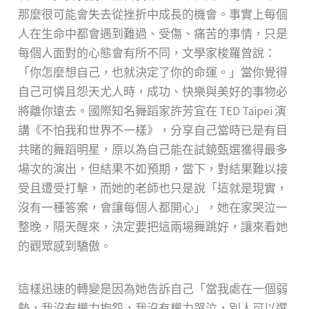
那麼很可能會失去從挫折中成長的機會。事實上每個
人在生命中都會遇到難過、受傷、痛苦的事情，只是
每個人面對的心態會有所不同，文學家梭羅曾說：
「你怎麼想自己，也就決定了你的命運。」當你覺得
自己可憐且怨天尤人時，成功、快樂與美好的事物必
將離你遠去。國際知名舞蹈家許芳宜在 TED Taipei 演
講《不怕我和世界不一樣》，分享自己當時已是有目
共睹的舞蹈明星，原以為自己能在試鏡甄選獲得最多
場次的演出，但結果不如預期，當下，對結果難以接
受且遭受打擊，而她的老師也只是說「這就是現實，
沒有一種答案，會讓每個人都開心」，她在家哭泣一
整晚，隔天醒來，決定要把這兩場舞跳好，讓來看她
的觀眾感到驕傲。
這樣迅速的轉變是因為她告訴自己「當我處在一個弱
勢，我沒有權力抱怨，我沒有權力哭泣，別人可以選