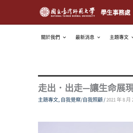
跳
至
學生事務處
主
要
內
關於我們
最新消息
主題專文
容
走出．出走—讓生命展
主題專文
,
自我覺察/自我照顧
/
2021 年 8 月 