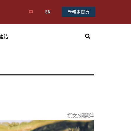
中
EN
學務處首頁
搜
連結
尋
撰文/賴麗萍