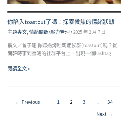
你陷入toastout了嗎：探索微焦的情緒狀態
主題專文
,
情緒關照/壓力管理
/
2025 年 2 月 7 日
撰文／曾于珊 你聽過烤吐司症候群(toastout)嗎？從
南韓時事到臺灣的社群平台上，出現一個hashtag—
你
閱讀全文 »
陷
入
toastout
了
←
Previous
1
2
3
...
34
嗎：
Next
→
探
索