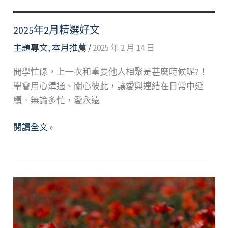
淺
談
2025年2月精選好文
強
主題專文
,
本月推薦
/
2025 年 2 月 14 日
迫
症
開學忙碌，上一次和重要他人相聚是甚麼時候呢?！
學會用心溝通、關心彼此，讓愛與連結在日常中延
續。無論多忙，愛永遠
2025
閱讀全文 »
年
2
月
精
選
好
文