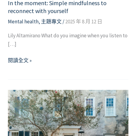
In the moment: Simple mindfulness to
reconnect with yourself
Mental health
,
主題專文
/
2025 年 8 月 12 日
Lily Altamirano What do you imagine when you listen to
[…]
In
閱讀全文 »
the
moment:
Simple
mindfulness
to
reconnect
with
yourself