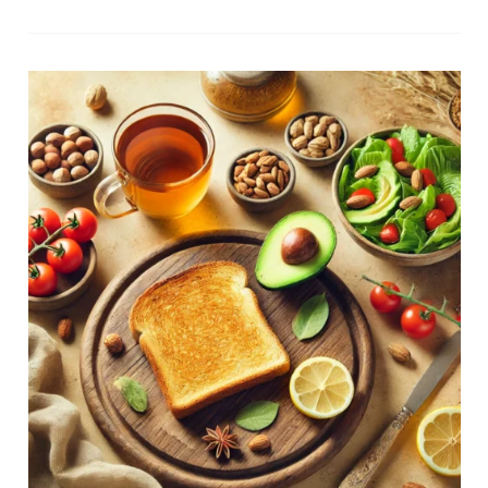
自
己
的
「不
夠
好」：
淺
談
冒
牌
者
症
候
群