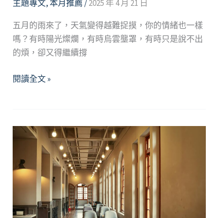
主題專文
,
本月推薦
/
2025 年 4 月 21 日
五月的雨來了，天氣變得越難捉摸，你的情緒也一樣
嗎？有時陽光燦爛，有時烏雲壟罩，有時只是說不出
的煩，卻又得繼續撐
2025
閱讀全文 »
年
4
月
精
選
好
文