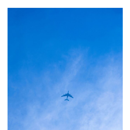
來
敲
門
～
學
習
共
處
與
成
長