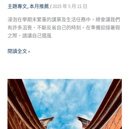
主題專文
,
本月推薦
/
2025 年 5 月 21 日
浸泡在學期末繁重的課業及生活任務中，總會讓我們
有許多沮喪、不斷反省自己的時刻。在準備迎接暑假
之際，請讓自己隨風
2025
閱讀全文 »
年
5
月
精
選
好
文