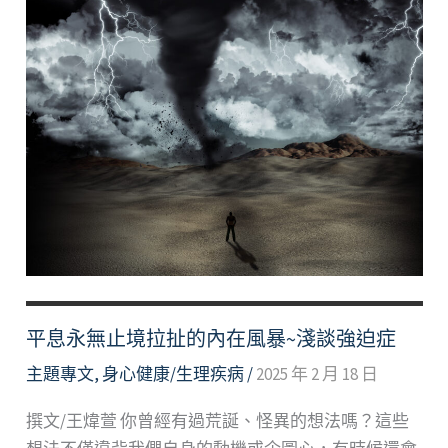
選
好
文
平息永無止境拉扯的內在風暴~淺談強迫症
主題專文
,
身心健康/生理疾病
/
2025 年 2 月 18 日
撰文/王煒萱 你曾經有過荒誕、怪異的想法嗎？這些