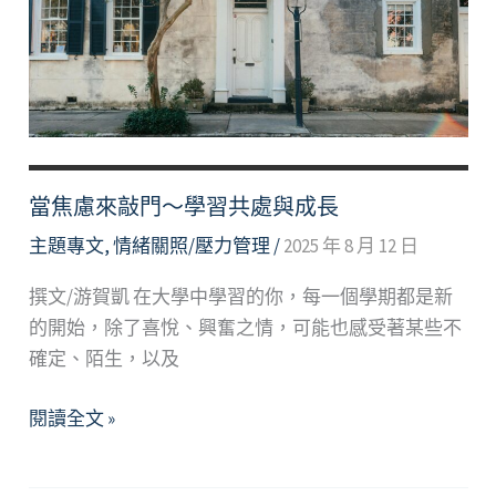
當焦慮來敲門～學習共處與成長
主題專文
,
情緒關照/壓力管理
/
2025 年 8 月 12 日
撰文/游賀凱 在大學中學習的你，每一個學期都是新
的開始，除了喜悅、興奮之情，可能也感受著某些不
確定、陌生，以及
當
閱讀全文 »
焦
慮