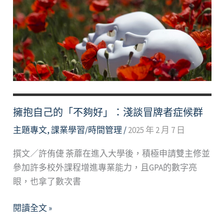
擁抱自己的「不夠好」：淺談冒牌者症候群
主題專文
,
課業學習/時間管理
/
2025 年 2 月 7 日
撰文／許侑倢 荼蘼在進入大學後，積極申請雙主修並
參加許多校外課程增進專業能力，且GPA的數字亮
眼，也拿了數次書
擁
閱讀全文 »
抱