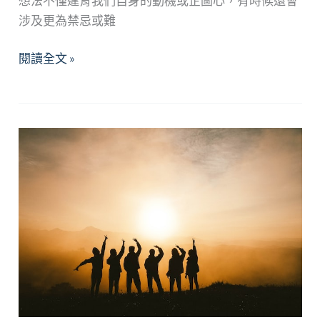
想法不僅違背我們自身的動機或企圖心，有時候還會
涉及更為禁忌或難
平
閱讀全文 »
息
永
無
止
境
拉
扯
的
內
在
風
暴
~