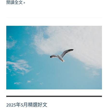
2025
閱讀全文 »
年
7、
8
月
精
選
好
文
2025年5月精選好文