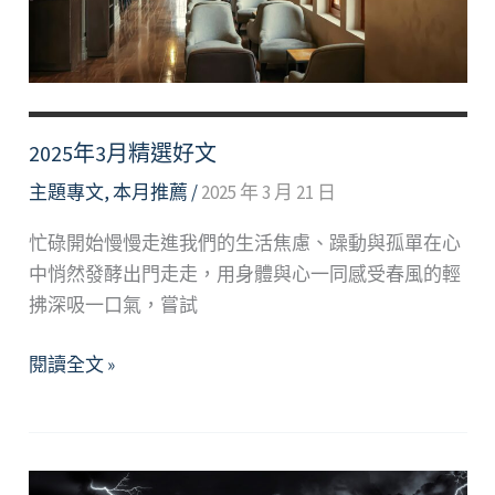
2025年3月精選好文
主題專文
,
本月推薦
/
2025 年 3 月 21 日
忙碌開始慢慢走進我們的生活焦慮、躁動與孤單在心
中悄然發酵出門走走，用身體與心一同感受春風的輕
拂深吸一口氣，嘗試
2025
閱讀全文 »
年
3
月
精