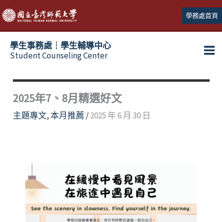
跳
學務處首頁
至
主
學生事務處┆學生輔導中心
要
Student Counseling Center
內
容
2025年7、8月精選好文
主題專文
,
本月推薦
/
2025 年 6 月 30 日