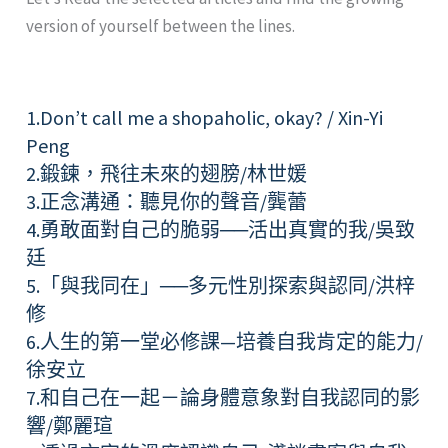
version of yourself between the lines.
1.Don’t call me a shopaholic, okay? / Xin-Yi
Peng
2.鍛鍊，飛往未來的翅膀/林世媛
3.正念溝通：聽見你的聲音/龔蕾
4.勇敢面對自己的脆弱──活出真實的我/吳致
廷
5.「與我同在」──多元性別探索與認同/洪梓
修
6.人生的第一堂必修課—培養自我肯定的能力/
徐安立
7.和自己在一起－論身體意象對自我認同的影
響/鄭麗瑄