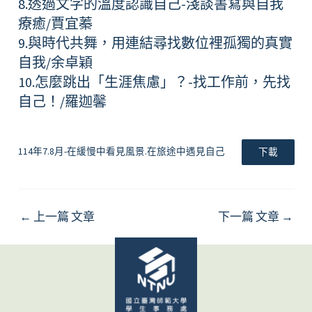
8.透過文字的溫度認識自己-淺談書寫與自我
療癒/賈宜蓁
9.與時代共舞，用連結尋找數位裡孤獨的真實
自我/余卓穎
10.怎麼跳出「生涯焦慮」？-找工作前，先找
自己！/羅迦馨
114年7.8月-在緩慢中看見風景.在旅途中遇見自己
下載
←
上一篇 文章
下一篇 文章
→