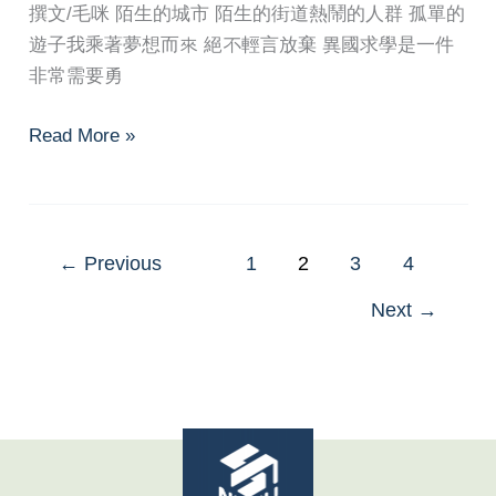
撰文/毛咪 陌生的城市 陌生的街道熱鬧的人群 孤單的
遊子我乘著夢想而來 絕不輕言放棄 異國求學是一件
非常需要勇
留
Read More »
學
生
文
化
←
Previous
1
2
3
4
適
Next
→
應
小
錦
囊