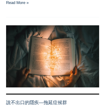
「那
Read More »
些
年
失
敗
過
的
時
間
規
劃
表」
─
探
討
影
說不出口的隱疾—拖延症候群