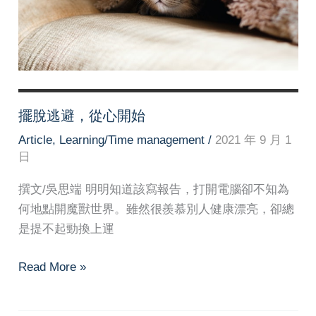
延
症
候
群
擺脫逃避，從心開始
Article
,
Learning/Time management
/
2021 年 9 月 1
日
撰文/吳思端 明明知道該寫報告，打開電腦卻不知為
何地點開魔獸世界。雖然很羨慕別人健康漂亮，卻總
是提不起勁換上運
擺
Read More »
脫
逃