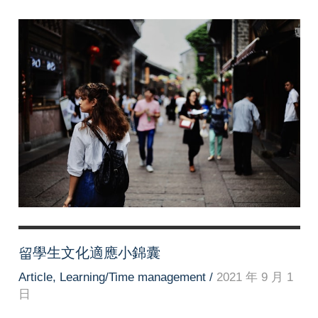
避，
從
心
開
始
留學生文化適應小錦囊
Article
,
Learning/Time management
/
2021 年 9 月 1
日