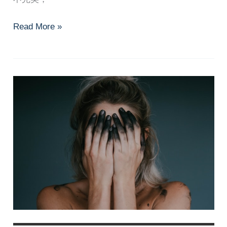
別
Read More »
讓
「完
美」
束
縛
了
你
—
接
納
不
完
美
的