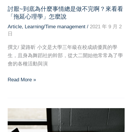
自
討厭~到底為什麼事情總是做不完啊？來看看
己
「拖延心理學」怎麼說
Article
,
Learning/Time management
/
2021 年 9 月 2
日
撰文/ 梁路昕 小文是大學三年級在校成績優異的學
生，且身為舞蹈社的幹部，從大二開始他常常為了學
會的各種活動與演
討
Read More »
厭
~
到
底
為
什