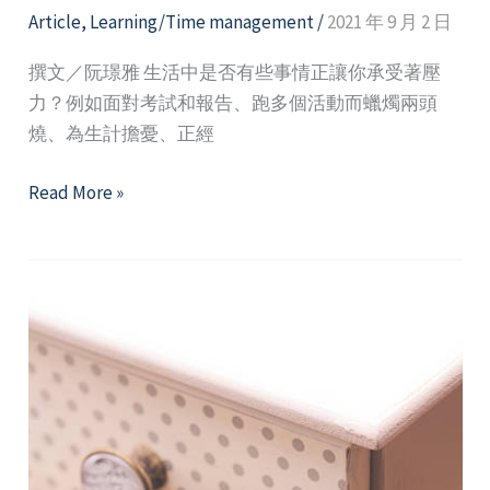
Article
,
Learning/Time management
/
2021 年 9 月 2 日
撰文／阮璟雅 生活中是否有些事情正讓你承受著壓
力？例如面對考試和報告、跑多個活動而蠟燭兩頭
燒、為生計擔憂、正經
它
Read More »
其
實
沒
那
麼
壞
─
懂
得