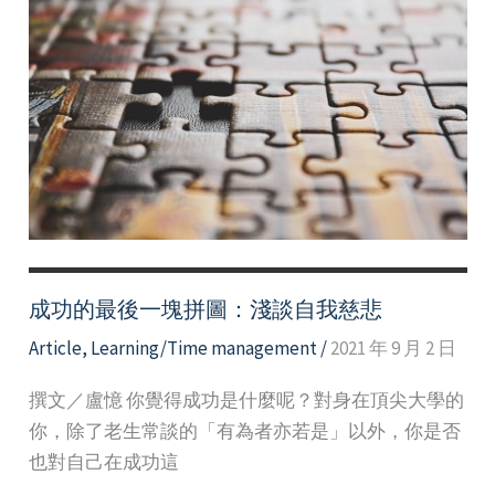
成
為
時
間
管
理
大
師
成功的最後一塊拼圖：淺談自我慈悲
Article
,
Learning/Time management
/
2021 年 9 月 2 日
撰文／盧憶 你覺得成功是什麼呢？對身在頂尖大學的
你，除了老生常談的「有為者亦若是」以外，你是否
也對自己在成功這