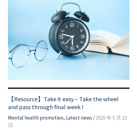
【Resource】Take it easy – Take the wheel
and pass through final week !
Mental health promotion
,
Latest news
/
2025 年 5 月 23
日