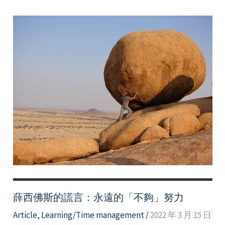
不
同
角
度
面
對
考
試
焦
慮
Facing
exam
anxiety
from
薛西佛斯的謊言：永遠的「不夠」努力
different
Article
,
Learning/Time management
/
2022 年 3 月 15 日
perspective