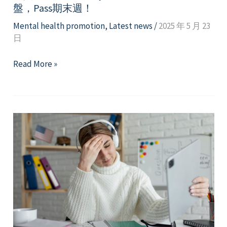
盤，Pass期末週！
Mental health promotion
,
Latest news
/
2025 年 5 月 23
日
【資
Read More »
源】
Take
it
easy
—
握
好
你
的
身
心