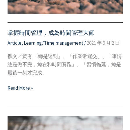
努
力
掌握時間管理，成為時間管理大師
Article
,
Learning/Time management
/
2021 年 9 月 2 日
撰文／黃有 「總是遲到」、「作業常遲交」、「事情
總是做不完，總在和時間賽跑」、「習慣拖延，總是
最後一刻才完成」
掌
Read More »
握
時
間
管
理，