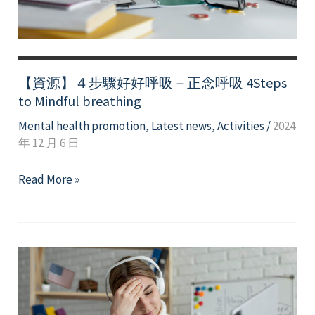
方
向
盤，
Pass
【資源】４步驟好好呼吸－正念呼吸 4Steps
期
to Mindful breathing
末
Mental health promotion
,
Latest news
,
Activities
/
2024
週！
年 12 月 6 日
【資
Read More »
源】
４
步
驟
好
好