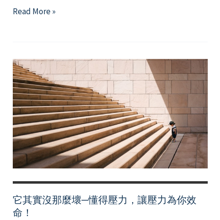
成
Read More »
功
的
最
後
一
塊
拼
圖：
淺
談
自
我
慈
它其實沒那麼壞─懂得壓力，讓壓力為你效
悲
命！