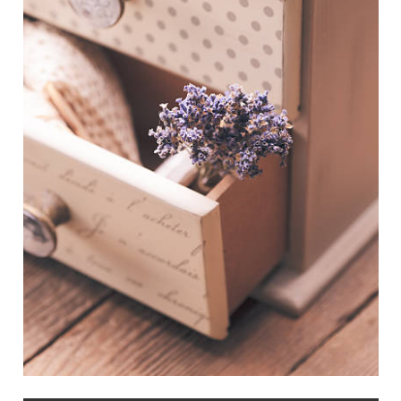
壓
力，
讓
壓
力
為
你
效
命！