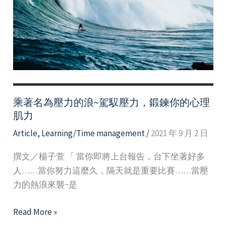
潮，
強
化
你
的
心
理
韌
乘著名為壓力的浪~駕馭壓力，鍛鍊你的心理
性
肌力
Article
,
Learning/Time management
/
2021 年 9 月 2 日
撰文／楊子萱 「 當你即將上台報告，台下坐著好多
人……當你努力這麼久，隔天就是重要比賽……當壓
力的熱浪來襲~是
乘
Read More »
著