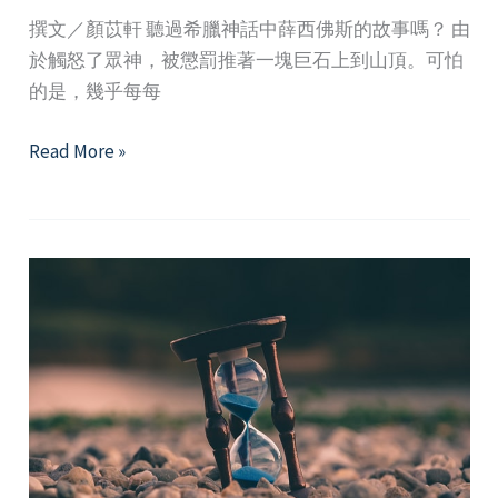
撰文／顏苡軒 聽過希臘神話中薛西佛斯的故事嗎？ 由
於觸怒了眾神，被懲罰推著一塊巨石上到山頂。可怕
的是，幾乎每每
薛
Read More »
西
佛
斯
的
謊
言：
永
遠
的
「不
夠」