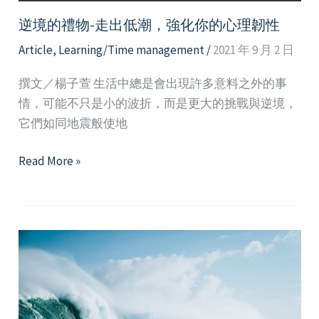
逆境的禮物-走出低潮，強化你的心理韌性
Article
,
Learning/Time management
/
2021 年 9 月 2 日
撰文／楊子萱 生活中總是會出現許多意料之外的事
情，可能不只是小的波折，而是更大的挑戰與逆境，
它們如同地震般使地
逆
Read More »
境
的
禮
物-
走
出
低