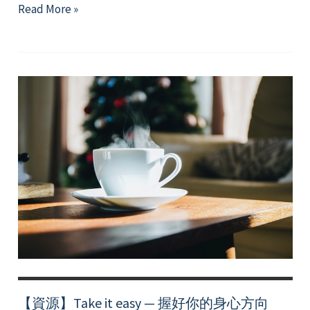
【Resource】
Read More »
Take
it
easy
–
Take
the
wheel
and
pass
through
final
week
!
【資源】Take it easy — 握好你的身心方向