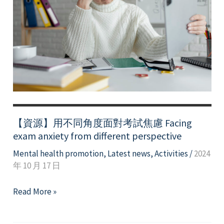
呼
吸
－
正
念
呼
吸
4Steps
to
【資源】用不同角度面對考試焦慮 Facing
Mindful
exam anxiety from different perspective
breathing
Mental health promotion
,
Latest news
,
Activities
/
2024
年 10 月 17 日
【資
Read More »
源】
用