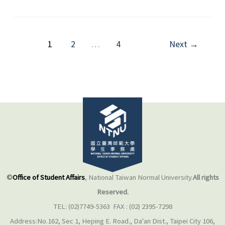
名
為
壓
1
2
…
4
Next
→
力
的
浪
~
駕
馭
壓
力，
鍛
©
Office of Student Affairs
, National Taiwan Normal University.
All rights
鍊
Reserved.
你
TEL: (02)7749-5363 FAX : (02) 2395-7298
的
Address:No.162, Sec 1, Heping E. Road., Da'an Dist., Taipei City 106,
心