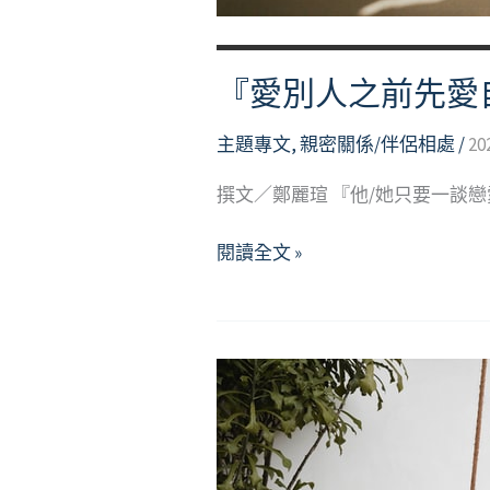
『愛別人之前先愛
主題專文
,
親密關係/伴侶相處
/
20
撰文／鄭麗瑄 『他/她只要一談戀
『愛
閱讀全文 »
別
人
之
前
先
愛
自