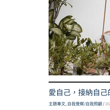
己
—
在
戀
愛
關
係
當
中
如
何
保
有
愛自己，接納自己
自
己』
主題專文
,
自我覺察/自我照顧
/
20