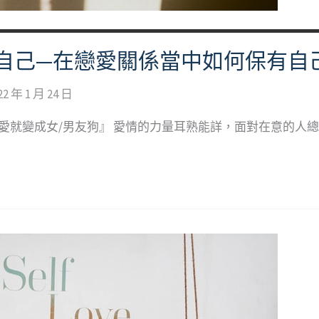
自己—在戀愛關係當中如何保有自
22 年 1 月 24 日
愛就變成女/男友狗』 愛情的力量耳熟能詳，面對在意的人總