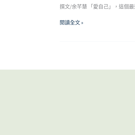
撰文/余芊慧 「愛自己」，這個
愛
閱讀全文 »
自
己，
接
納
自
己
的
好
與
壞