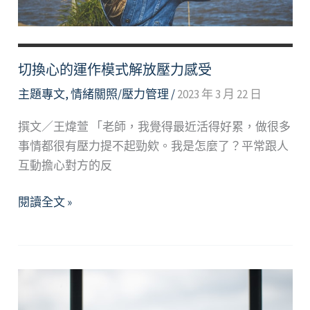
切換心的運作模式解放壓力感受
主題專文
,
情緒關照/壓力管理
/
2023 年 3 月 22 日
撰文／王煒萱 「老師，我覺得最近活得好累，做很多
事情都很有壓力提不起勁欸。我是怎麼了？平常跟人
互動擔心對方的反
切
閱讀全文 »
換
心
的
運
作