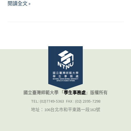
正
閱讀全文 »
念
減
壓
療
法
國立臺灣師範大學 「
學生事務處
」
版權所有
TEL: (02)7749-5363 FAX : (02) 2395-7298
地址：106台北市和平東路一段162號