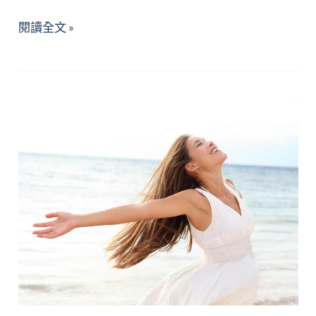
2026
閱讀全文 »
年
6
月
精
選
好
文