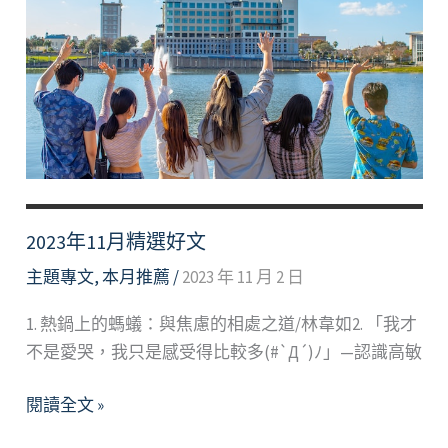
尋
回
幸
福
人
生
~
淺
談
2023年11月精選好文
壓
主題專文
,
本月推薦
/
2023 年 11 月 2 日
力
管
1. 熱鍋上的螞蟻：與焦慮的相處之道/林韋如2. 「我才
理
不是愛哭，我只是感受得比較多(#`Д´)ﾉ」—認識高敏
2023
閱讀全文 »
年