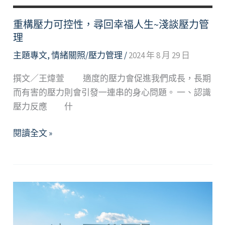
重構壓力可控性，尋回幸福人生~淺談壓力管
理
主題專文
,
情緒關照/壓力管理
/
2024 年 8 月 29 日
撰文／王煒萱 適度的壓力會促進我們成長，長期
而有害的壓力則會引發一連串的身心問題。 一、認識
壓力反應 什
重
閱讀全文 »
構
壓
力
可
控
性，