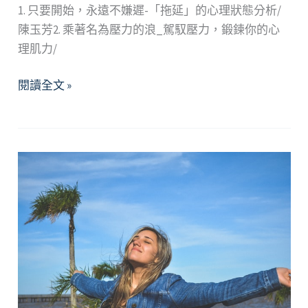
1. 只要開始，永遠不嫌遲-「拖延」的心理狀態分析/
陳玉芳2. 乘著名為壓力的浪_駕馭壓力，鍛鍊你的心
理肌力/
2023
閱讀全文 »
年
4
月
精
選
好
文