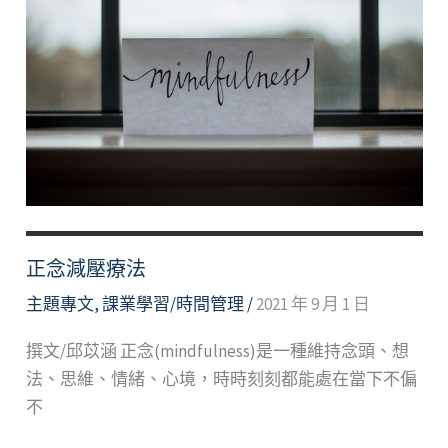
模
式
解
放
壓
力
感
受
正念減壓療法
主題專文
,
課業學習/時間管理
/
2021 年 9 月 1 日
撰文/邱苡涵 正念(mindfulness)是一種維持念頭、想
法、思維、情緒、心境，時時刻刻都能處在當下不偏
不