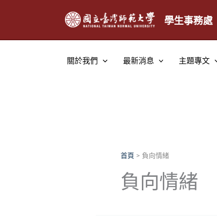
跳
至
學生事務處
主
要
內
關於我們
最新消息
主題專文
容
首頁
負向情緒
負向情緒