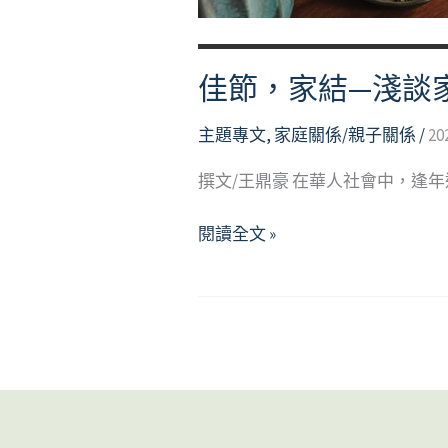
佳節，家結—淺談
主題專文
,
家庭關係/親子關係
/
20
撰文/王鼎豪 在華人社會中，逢
佳
閱讀全文 »
節，
家
結
—
淺
談
家