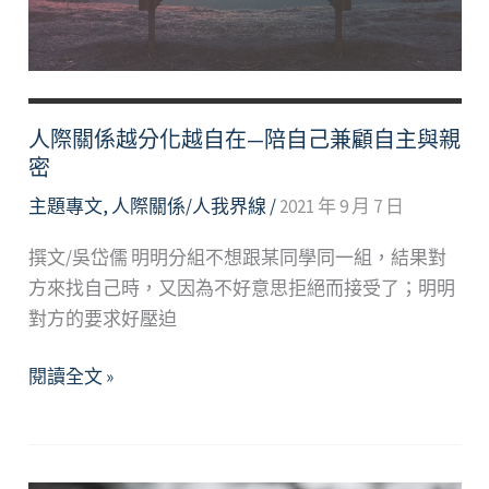
己
想
要
的
人
人際關係越分化越自在—陪自己兼顧自主與親
生
密
主題專文
,
人際關係/人我界線
/
2021 年 9 月 7 日
撰文/吳岱儒 明明分組不想跟某同學同一組，結果對
方來找自己時，又因為不好意思拒絕而接受了；明明
對方的要求好壓迫
人
閱讀全文 »
際
關
係