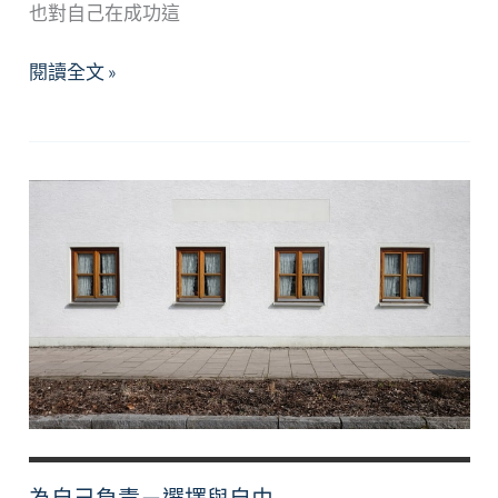
密
也對自己在成功這
成
閱讀全文 »
功
的
最
後
一
塊
拼
圖：
淺
談
自
我
慈