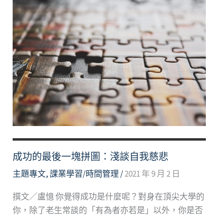
越
分
化
越
自
在
—
陪
自
己
兼
顧
成功的最後一塊拼圖：淺談自我慈悲
自
主題專文
,
課業學習/時間管理
/
2021 年 9 月 2 日
主
與
撰文／盧憶 你覺得成功是什麼呢？對身在頂尖大學的
親
你，除了老生常談的「有為者亦若是」以外，你是否