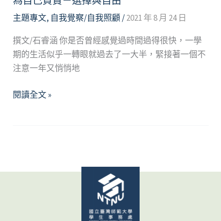
為自己負責－選擇與自由
悲
主題專文
,
自我覺察/自我照顧
/
2021 年 8 月 24 日
撰文/石睿涵 你是否曾經感覺過時間過得很快，一學
期的生活似乎一轉眼就過去了一大半，緊接著一個不
注意一年又悄悄地
為
閱讀全文 »
自
己
負
責
－
選
擇
與
自