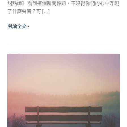
甜點師】 看到這個新聞標題，不曉得你們的心中浮現
了什麼聲音？可 […]
沒
閱讀全文 »
有
功
成
名
就，
你
也
值
得
擁
有
自