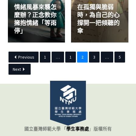
情緒風暴來襲怎
在孤獨與脆弱
麼辦？正念教你
時，為自己的心
擁抱情緒「等雨
撐開一把傾聽的
停」
傘
Previous
1
…
1
2
3
…
5
Next
國立臺灣師範大學 「
學生事務處
」
版權所有