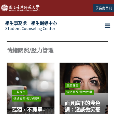
跳
學務處首頁
至
主
學生事務處┆學生輔導中心
要
Student Counseling Center
內
容
情緒關照/壓力管理
主題專文
主題專文
情緒關照/壓力管理
情緒關照/壓力管理
面具底下的淺色
孤獨，不孤單–
調：淺談微笑憂